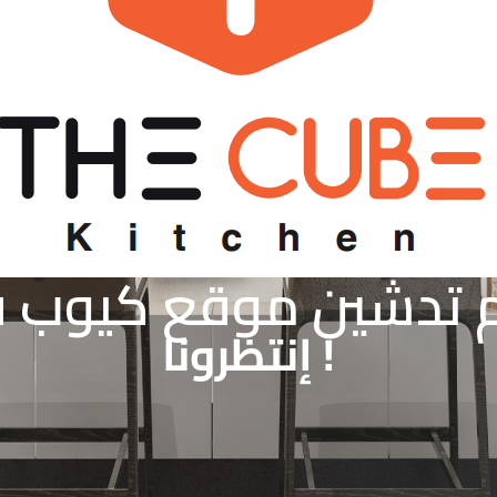
 تدشين موقع كيوب قر
! إنتظرونا